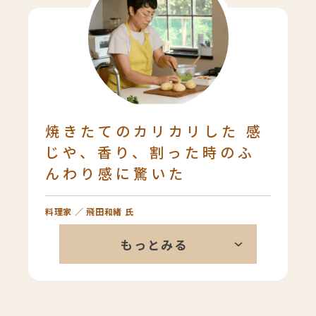
をするきっかけになりました。スタ
イルブレッドのパンは、乳児期の咀
嚼を促すためのほどよい噛み応えが
あり、噛む習慣の獲得につながって
います。また、乳・卵アレルギーの
子どもたちも食べられるのも魅力の1
つだと思います。
焼きたてのカリカリした 感
じや、香り、割った時のふ
んわり感に驚いた
料理家 ／ 飛田和緒 氏
余計なことをしていない感じが私は
もっとみる
本当に好き。ベーカリーのパンとは
違い、スタイルブレッドは私の中で
別枠かな。この焼きたては、ただた
だトースターで焼いたからじゃない