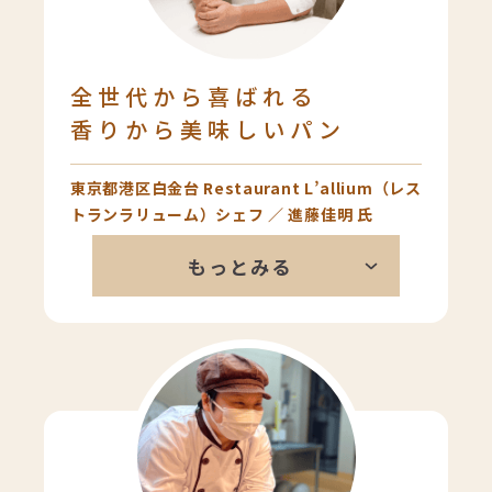
全世代から喜ばれる
香りから美味しいパン
東京都港区白金台 Restaurant L’allium（レス
トランラリューム）シェフ ／ 進藤佳明 氏
日本人に合うパンをちゃんと作られ
もっとみる
ているなと思います。粉の香りも良
いですし、中の密度も丁度良い。中
はもっちり皮はパリッとしている食
感のコントラストは、レストランの
お客様にもすごく気に入っていただ
いています。普通においしいおかず
を食べる時は、やっぱり白米の方が