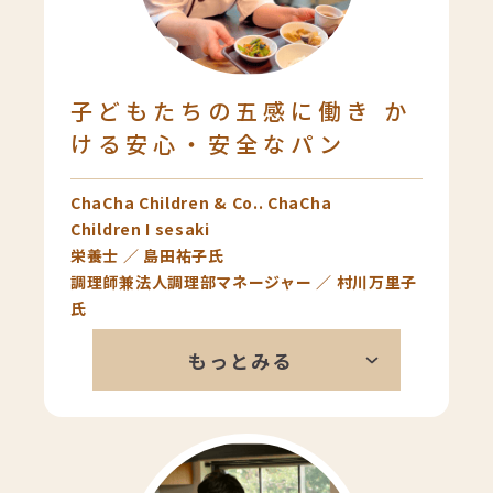
美味しいじゃないですか。それと同
じで、スタイルブレッドのパンは主
張が強すぎないところが僕は結構気
に入っています。
子どもたちの五感に働き か
ける安心・安全なパン
ChaCha Children & Co.. ChaCha
Children I sesaki
栄養士 ／ 島田祐子氏
調理師兼法人調理部マネージャー ／ 村川万里子
氏
私たちは子どもたちの五感に働きか
もっとみる
けることを食育の柱にしています。
園で焼きたてのパンを提供すること
で、パンの香りを楽しむことがで
き、子どもたちが五感を使って食事