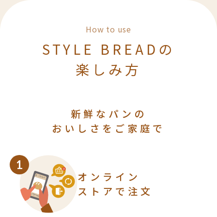
んだよって、強く言いたい。すっと自
然に入ってくるような、飾りすぎて
How to use
いない味。かといってそれだけで寂
STYLE BREADの
しいわけじゃなくて、ちょっとした
おかずと合わせても美味しいし。娘
楽しみ方
のお弁当にも良く持たせてました。
新鮮なパンの
おいしさをご家庭で
1
オンライン
ストアで注文