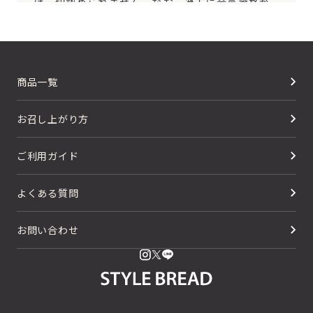
は一切認められません。なお、過去に会員資格が
取り消された方やその他当社が相応しくないと判
断した方からの会員申込はお断りする場合があり
ます。
2. 会員情報の入力 会員登録手続の際には、入力上
商品一覧
の注意をよく読み、所定の入力フォームに必要事
お召し上がり方
項を正確に入力してください。会員情報の登録に
おいて、特殊記号・旧漢字・ローマ数字などはご
ご利用ガイド
使用になれません。これらの文字が登録された場
合は当社にて変更致します。
よくある質問
3. パスワードの管理 (1)パスワードは会員本人の
みが利用できるものとし、第三者に譲渡・貸与で
お問い合わせ
きないものとします。
(2)パスワードは、他人に知られることがないよう
定期的に変更する等、会員本人が責任をもって管
理してください。