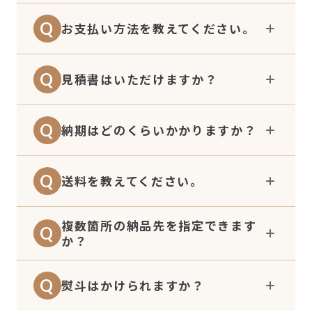
インストアから直接お買い求めください。
パンは、冷凍した状態で製造日から13ヶ月
Q
お支払い方法を教えてください。
※50セット以下であっても、福利厚生での
となります。
定期利用や、特別なイベント用などでご利用
※解凍後は、賞味期限に関わらずお早めにお
の場合はお気軽にお問い合わせください。
銀行振込が可能です。
Q
見積書はいただけますか？
召し上がりください。
対応可能でございます。
Q
納期はどのくらいかかりますか？
一か所に10セット未満であれば5営業日以内
Q
送料を教えてください。
に発送可能です。10箱以上の場合や複数の
配送先へお届けの場合につきましては、一度
複数箇所の納品先を指定できます
こちら
をご確認ください。
Q
ご相談ください。
か？
対応可能でございます。専用のExcelフォー
Q
熨斗はかけられますか？
マットをお渡ししますので、必要な配送先情