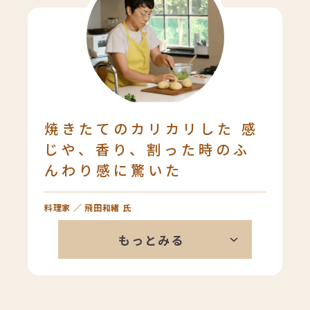
をするきっかけになりました。スタ
イルブレッドのパンは、乳児期の咀
嚼を促すためのほどよい噛み応えが
あり、噛む習慣の獲得につながって
います。また、乳・卵アレルギーの
子どもたちも食べられるのも魅力の1
つだと思います。
焼きたてのカリカリした 感
じや、香り、割った時のふ
んわり感に驚いた
料理家 ／ 飛田和緒 氏
余計なことをしていない感じが私は
もっとみる
本当に好き。ベーカリーのパンとは
違い、スタイルブレッドは私の中で
別枠かな。この焼きたては、ただた
だトースターで焼いたからじゃない