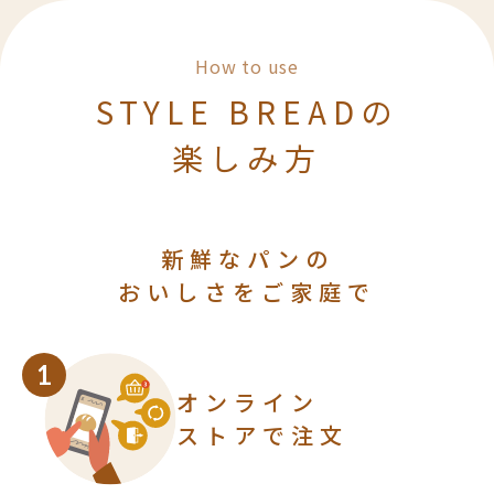
んだよって、強く言いたい。すっと自
然に入ってくるような、飾りすぎて
How to use
いない味。かといってそれだけで寂
STYLE BREADの
しいわけじゃなくて、ちょっとした
おかずと合わせても美味しいし。娘
楽しみ方
のお弁当にも良く持たせてました。
新鮮なパンの
おいしさをご家庭で
1
オンライン
ストアで注文