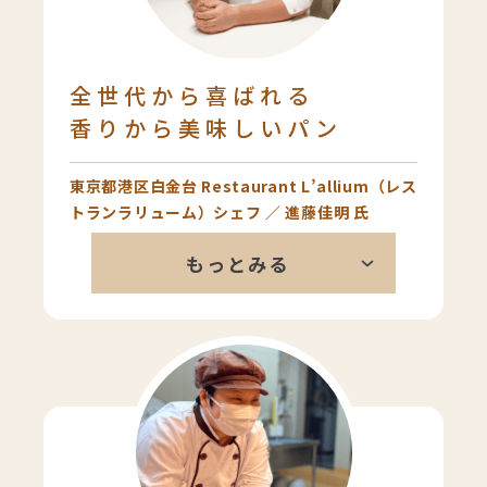
全世代から喜ばれる
香りから美味しいパン
東京都港区白金台 Restaurant L’allium（レス
トランラリューム）シェフ ／ 進藤佳明 氏
日本人に合うパンをちゃんと作られ
もっとみる
ているなと思います。粉の香りも良
いですし、中の密度も丁度良い。中
はもっちり皮はパリッとしている食
感のコントラストは、レストランの
お客様にもすごく気に入っていただ
いています。普通においしいおかず
を食べる時は、やっぱり白米の方が