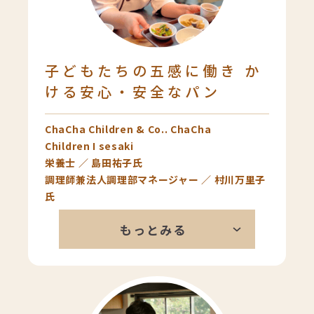
美味しいじゃないですか。それと同
じで、スタイルブレッドのパンは主
張が強すぎないところが僕は結構気
に入っています。
子どもたちの五感に働き か
ける安心・安全なパン
ChaCha Children & Co.. ChaCha
Children I sesaki
栄養士 ／ 島田祐子氏
調理師兼法人調理部マネージャー ／ 村川万里子
氏
私たちは子どもたちの五感に働きか
もっとみる
けることを食育の柱にしています。
園で焼きたてのパンを提供すること
で、パンの香りを楽しむことがで
き、子どもたちが五感を使って食事