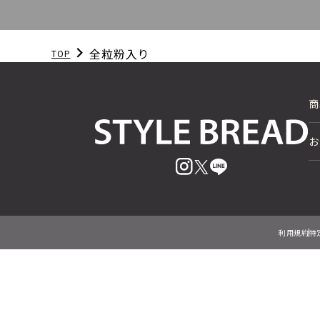
全粒粉入り
TOP
商
お
利用規約
特