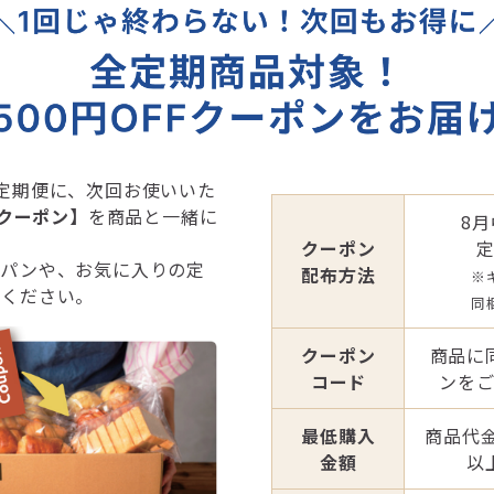
定期便に、次回お使いいた
Fクーポン】
を商品と一緒に
8
クーポン
のパンや、お気に入りの定
配布方法
※
いください。
同
クーポン
商品に
コード
ンを
最低購入
商品代金
金額
以