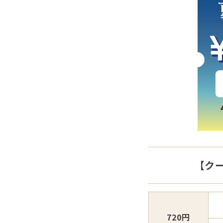
【ク
720円