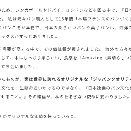
のため、シンガポールやドバイ、ロンドンなどを回る中で、「日
た。 私は元々パン職人として15年間「本場フランスのパンづく
のパンこそが本物で、日本の柔らかいパンや菓子パンは、西洋
レックスがずっとありました。
ド需要が高まる中で、その価値観が覆されました。 海外の方々
して、中はもっちり柔らかい」食感を「Amazing（素晴らし
も立ち会いました。
いたものが、
実は世界に誇れるオリジナルな「ジャパンクオリテ
ス文化を一生懸命追いかけるのではなく、『日本独自のパン文化
させること。』その確信が、私の揺るぎない使命に変わりました
こそがオリジナルな価値を持っていると。