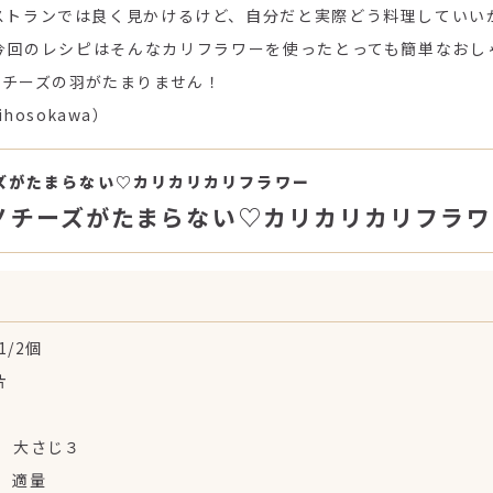
ストランでは良く見かけるけど、自分だと実際どう料理していい
今回のレシピはそんなカリフラワーを使ったとっても簡単なおし
ノチーズの羽がたまりません！
ihosokawa）
ズがたまらない♡カリカリカリフラワー
ノチーズがたまらない♡カリカリカリフラワ
/2個
片
２
 大さじ３
 適量