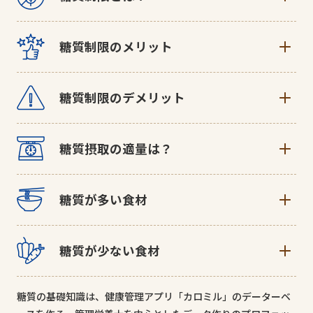
る栄養素で、でんぷん・糖アルコール・オリゴ等などがありま
す。また、勘違いされやすい炭水化物と糖質の違いは、炭水化
糖質制限とは、一般的に炭水化物に含まれる「糖質」の量を減
物は大きく「糖質」と「食物繊維」に分けられ、『炭水化物＝
糖質制限のメリット
らすことを示します。炭水化物は「糖質」と「食物繊維」に分
糖質＋食物繊維』として考えられていることが多く、炭水化物
けられます。そのうち「食物繊維」は、「日本人の食事摂取基
から摂取するエネルギーのほとんどが糖質由来となります。
・糖質制限のメリット 1
準2020※」の目標値よりも摂取量が少ない傾向にあります。そ
糖質制限のデメリット
過剰な糖質は体の中で脂肪として蓄積するので、糖質量を制限
のため、炭水化物の量を減らすのではなく「糖質」の量のみを
することでそれを防ぐことができます。また、余分な脂肪がな
減らす方法のことを「糖質制限」と呼ぶことが多いのです。
いため、常に脂肪を効率よく燃焼させる体づくり（余分な脂肪
糖質を制限している人の知識として、勘違いされやすいのが
※「日本人の食事摂取基準」とは、厚生労働省が制定し
糖質摂取の適量は？
がつきにくい体）になります。
「糖質を0に近づけることがよい」と誤解している場合が多いこ
たエネルギー及び各栄養素の摂取量の基準です。
とです。「日本人の食事摂取基準2020」で示されている炭水化
・糖質制限のメリット 2
「日本人の食事摂取基準2020」では、具体的な糖質の摂取量の
物量から食物繊維量を差し引いた量よりも過剰に摂取している
糖質を過剰に摂取する人の食事の傾向として、たんぱく質・ビ
糖質が多い食材
目安は設けられておらず、炭水化物・食物繊維の食事摂取基準
人に関しては、その過剰な部分を制限（減らす）必要がありま
タミン・ミネラルなど他の栄養素が極端に少なく、糖質だけを
をもとに目安量を把握する必要があります。これらを踏まえ、
す。よって、糖質量が適正内であれば気にせず摂取しても問題
過剰に摂取する傾向があります。空腹時に糖質を大量に摂取す
糖質の多い食材を「主食・肉・野菜・果物・調味料」と分けて
糖質摂取量の目安は以下の通りです。
ありません。過度に糖質を減らしてしまうと、低血糖状態に陥
糖質が少ない食材
ることで、血糖値が急激にあがり、急に眠気に襲われたり、高
ご紹介します。ただ、「食べてはだめ！」というものではな
るため、めまいや貧血、頭痛など体に不調をきたすことがあり
い血糖値が慢性化することで生活習慣病の原因になることがあ
く、量に注意し、適量を食べるように心掛けましょう。
ます。安易に「ただ減らす」のではなく、自分の食習慣を知っ
ります。適度な糖質量の摂取と、糖質以外の栄養素をバランス
たっぷり食べても大丈夫な糖質が少ない食材を「肉・魚・大
た上で糖質を制限する方法が適しているのであれば、その手法
糖質の基礎知識は、健康管理アプリ「カロミル」のデーターベ
よく摂取することがとても重要と言えます。
豆・乳製品・野菜・果物・調味料」と分けてご紹介します。糖
を使うという風にしましょう。