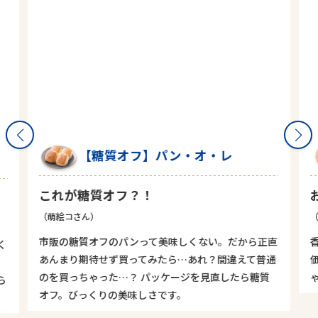
グラハムファイン
お気に入り
（みみみさん）
（
直
香ばしくて全粒粉の粒々した舌触りも好きです。栄養
通
価が高いとのことなので罪悪感なくパクパク食べれち
ゃいます。
お得なセットで