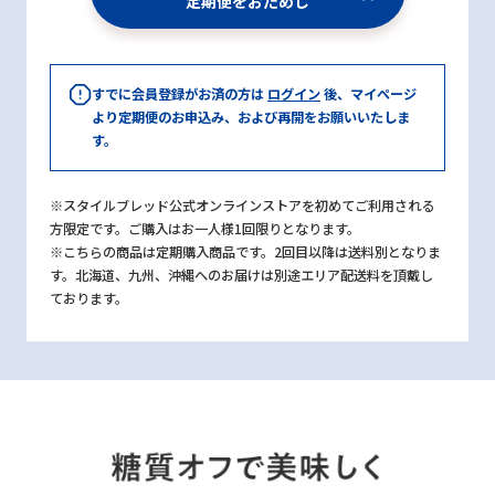
定期便をおためし
すでに会員登録がお済の方は
ログイン
後、マイページ
より定期便のお申込み、および再開をお願いいたしま
す。
※スタイルブレッド公式オンラインストアを初めてご利用される
方限定です。ご購入はお一人様1回限りとなります。
※こちらの商品は定期購入商品です。2回目以降は送料別となりま
す。北海道、九州、沖縄へのお届けは別途エリア配送料を頂戴し
ております。
糖質オフで美味しく置き換え
生活習慣を改善したい、体のためになにかをスタートしたい方