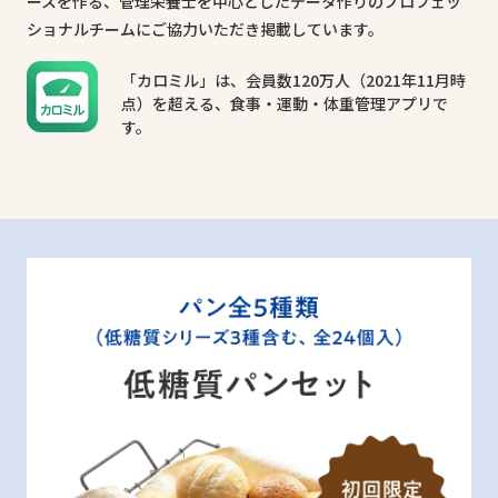
ースを作る、管理栄養士を中心としたデータ作りのプロフェッ
質の多い食材と比較しながら、日々の食事に置き換えてみるの
・糖質制限のメリット 3
ショナルチームにご協力いただき掲載しています。
はいかがでしょうか？特に肉・魚・大豆は糖質を抑えながらも
カロリーを制限する方法と違い糖質を制限する方法では、体に
※エネルギー量（1日あたり）：男性2000kcal、女性
満足感があるのでおすすめです。
「カロミル」は、会員数120万人（2021年11月時
必要なエネルギー源を確保することができるので、制限による
1800kcalの場合
点）を超える、食事・運動・体重管理アプリで
体の不調や代謝低下などを防ぐことができます。
す。
※必要エネルギー量（kcal/日）＝現体重（kg）×30
参考文献：厚生労働省 生活習慣病予防のための健康情
報サイト「e-ヘルスネット」健康用語辞典、日本人の食
事摂取基準（2020年版）