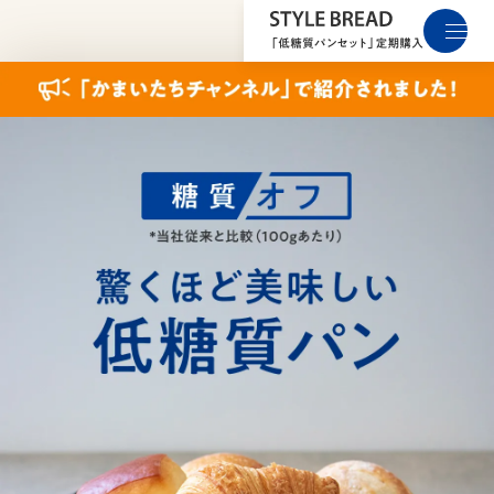
メ
ニ
ュ
ー
を
開
く